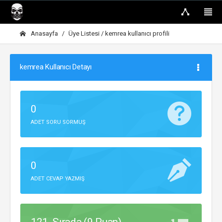
Anasayfa
Üye Listesi
/ kemrea kullanıcı profili
kemrea Kullanıcı Detayı
0
ADET SORU SORMUŞ
0
ADET CEVAP YAZMIŞ