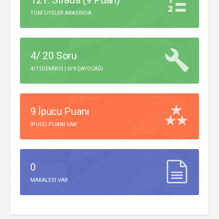
121. Sırada (9 Puan)
TÜM ÜYELER ARASINDA
4/ 20 Soru
4/11DEMIRCI | 0/9 ÇAYOCAĞI
9 İpucu Puanı
IPUCU PUANI VAR
0
MAKALESI VAR