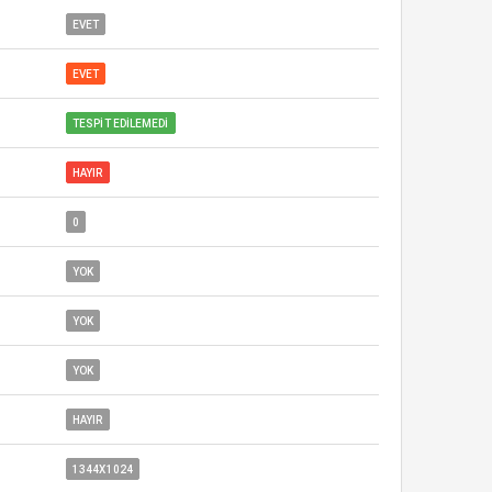
EVET
EVET
TESPIT EDILEMEDI
HAYIR
0
YOK
YOK
YOK
HAYIR
1344X1024