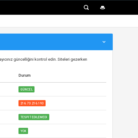
ayıcınız güncelliğini kontrol edin. Siteleri gezerken
Durum
GÜNCEL
216.73.216.193
TESPIT EDILEMEDI
YOK