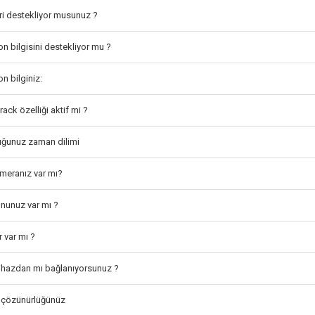
ri destekliyor musunuz ?
n bilgisini destekliyor mu ?
n bilginiz:
ack özelliği aktif mi ?
ğunuz zaman dilimi
eranız var mı?
nunuz var mı ?
 var mı ?
ihazdan mı bağlanıyorsunuz ?
ı çözünürlüğünüz