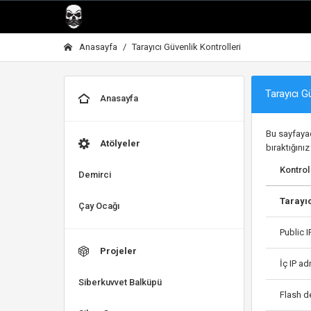
Anasayfa
Tarayıcı Güvenlik Kontrolleri
Tarayıcı Gü
Anasayfa
Bu sayfayada
Atölyeler
bıraktığınız
Kontro
Demirci
Tarayı
Çay Ocağı
Public I
Projeler
İç IP ad
Siberkuvvet Balküpü
Flash d