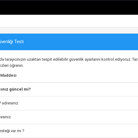
venliği Testi
 tarayıcınızın uzaktan tespit edilebilir güvenlik ayarlarını kontrol ediyoruz. Tar
 izleri öğrenin.
l Maddesi
cınız güncel mi?
P adresiniz
resiniz
esteği var mı ?