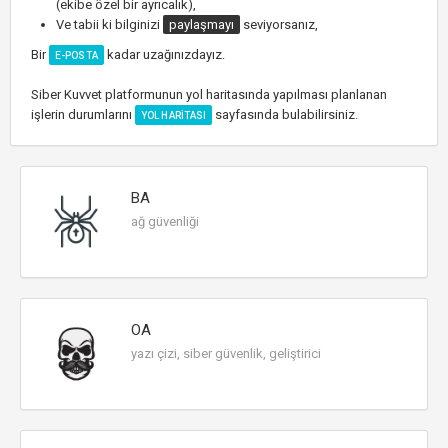
(ekibe özel bir ayrıcalık),
Ve tabii ki bilginizi
paylaşmayı
seviyorsanız,
Bir
kadar uzağınızdayız.
E-POSTA
Siber Kuvvet platformunun yol haritasında yapılması planlanan
işlerin durumlarını
sayfasında bulabilirsiniz.
YOL HARITASI
BA
ağ güvenliği
OA
yazı çizi, siber güvenlik, geliştirici