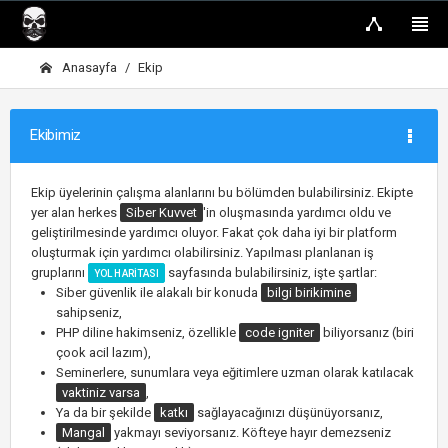
Anasayfa
Ekip
Ekibimiz
Ekip üyelerinin çalışma alanlarını bu bölümden bulabilirsiniz. Ekipte
yer alan herkes
Siber Kuvvet
'in oluşmasında yardımcı oldu ve
geliştirilmesinde yardımcı oluyor. Fakat çok daha iyi bir platform
oluşturmak için yardımcı olabilirsiniz. Yapılması planlanan iş
gruplarını
sayfasında bulabilirsiniz, işte şartlar:
YOL HARITASI
Siber güvenlik ile alakalı bir konuda
bilgi birikimine
sahipseniz,
PHP diline hakimseniz, özellikle
code igniter
biliyorsanız (biri
çook acil lazım),
Seminerlere, sunumlara veya eğitimlere uzman olarak katılacak
vaktiniz varsa
,
Ya da bir şekilde
katkı
sağlayacağınızı düşünüyorsanız,
Mangal
yakmayı seviyorsanız. Köfteye hayır demezseniz