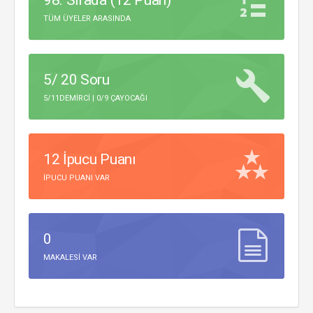
98. Sırada (12 Puan)
TÜM ÜYELER ARASINDA
5/ 20 Soru
5/11DEMIRCI | 0/9 ÇAYOCAĞI
12 İpucu Puanı
IPUCU PUANI VAR
0
MAKALESI VAR