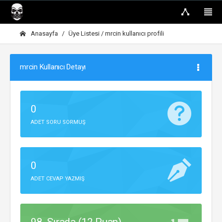
Anasayfa
Üye Listesi
/ mrcin kullanıcı profili
mrcin Kullanıcı Detayı
0
ADET SORU SORMUŞ
0
ADET CEVAP YAZMIŞ