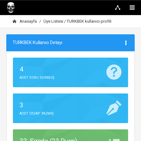
Anasayfa
Üye Listesi
/ TURKBEK kullanıcı profili
TURKBEK Kullanıcı Detayı
4
ADET SORU SORMUŞ
3
ADET CEVAP YAZMIŞ