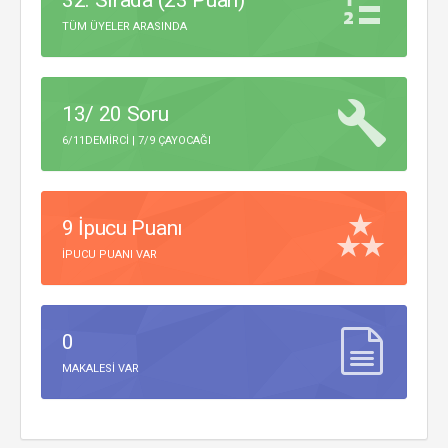
32. Sırada (23 Puan)
TÜM ÜYELER ARASINDA
13/ 20 Soru
6/11DEMIRCI | 7/9 ÇAYOCAĞI
9 İpucu Puanı
IPUCU PUANI VAR
0
MAKALESI VAR