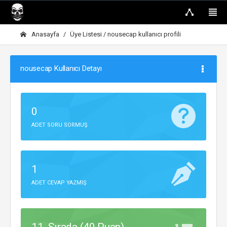
Anasayfa
Üye Listesi
/ nousecap kullanıcı profili
nousecap Kullanıcı Detayı
0
ADET SORU SORMUŞ
1
ADET CEVAP YAZMIŞ