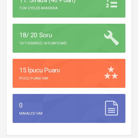
11. Sırada (40 Puan)
TÜM ÜYELER ARASINDA
18/ 20 Soru
10/11DEMIRCI | 8/9 ÇAYOCAĞI
15 İpucu Puanı
IPUCU PUANI VAR
0
MAKALESI VAR