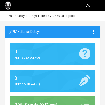
Anasayfa
Üye Listesi
/ yT97 kullanıcı profili
yT97 Kullanıcı Detayı
0
ADET SORU SORMUŞ
0
ADET CEVAP YAZMIŞ