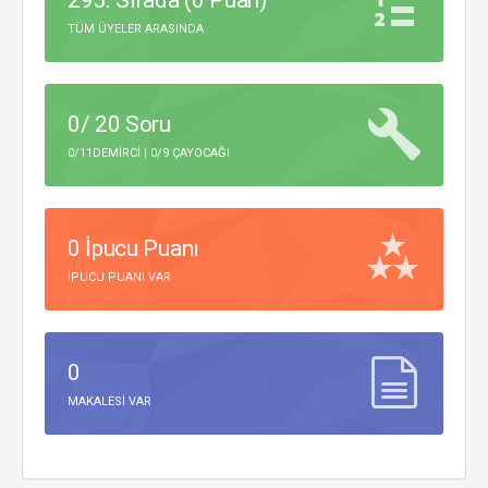
295. Sırada (0 Puan)
TÜM ÜYELER ARASINDA
0/ 20 Soru
0/11DEMIRCI | 0/9 ÇAYOCAĞI
0 İpucu Puanı
IPUCU PUANI VAR
0
MAKALESI VAR