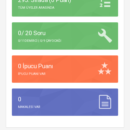
295. Sırada (0 Puan)
TÜM ÜYELER ARASINDA
0/ 20 Soru
0/11DEMIRCI | 0/9 ÇAYOCAĞI
0 İpucu Puanı
IPUCU PUANI VAR
0
MAKALESI VAR