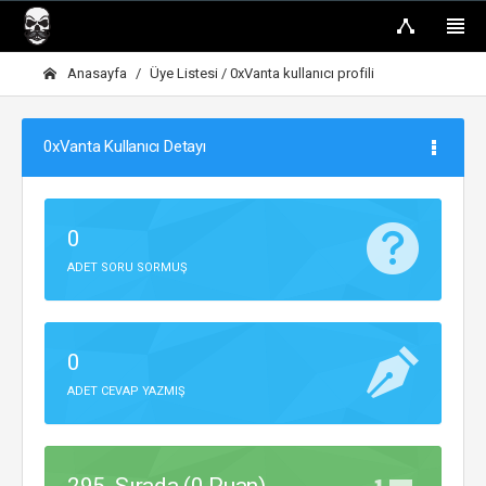
Anasayfa
Üye Listesi
/ 0xVanta kullanıcı profili
0xVanta Kullanıcı Detayı
0
ADET SORU SORMUŞ
0
ADET CEVAP YAZMIŞ