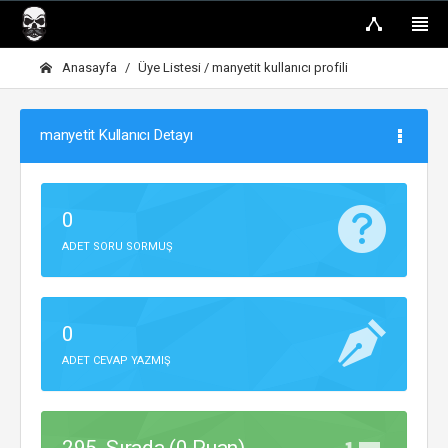
Anasayfa
Üye Listesi
/ manyetit kullanıcı profili
manyetit Kullanıcı Detayı
0
ADET SORU SORMUŞ
0
ADET CEVAP YAZMIŞ