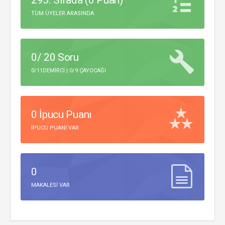
295. Sırada (0 Puan)
TÜM ÜYELER ARASINDA
0/ 20 Soru
0/11DEMIRCI | 0/9 ÇAYOCAĞI
0 İpucu Puanı
IPUCU PUANI VAR
0
MAKALESI VAR