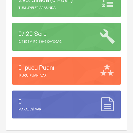
295. Sırada (0 Puan)
TÜM ÜYELER ARASINDA
0/ 20 Soru
0/11DEMIRCI | 0/9 ÇAYOCAĞI
0 İpucu Puanı
IPUCU PUANI VAR
0
MAKALESI VAR