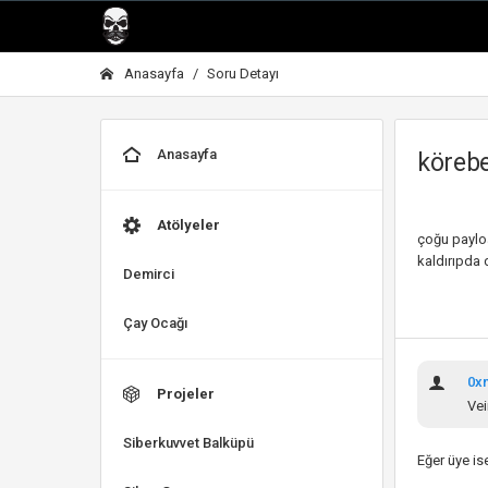
Anasayfa
Soru Detayı
Anasayfa
köreb
Atölyeler
çoğu paylo
kaldırıpda 
Demirci
Çay Ocağı
0x
Projeler
Vei
Siberkuvvet Balküpü
Eğer üye is