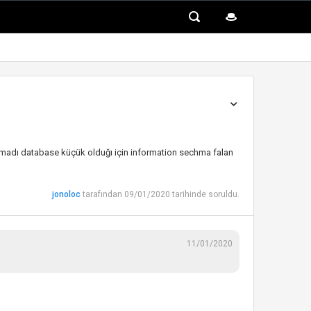
lmadı database küçük olduğı için information sechma falan
jonoloc
tarafından 09/01/2020 tarihinde soruldu.
11/01/2020