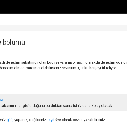
e bölümü
adı denedim substringli olan kod işe yaramıyor ascii olarakda denedim oda o
denedim olmadı yardımcı olabilirseniz sevinirim. Çünkü herşeyi filtreliyor.
nur
rtabanının hangisi olduğunu bulduktan sonra işiniz daha kolay olacak.
eniz
giriş
yaparak, değilseniz
kayıt
üye olarak cevap yazabilirsiniz.