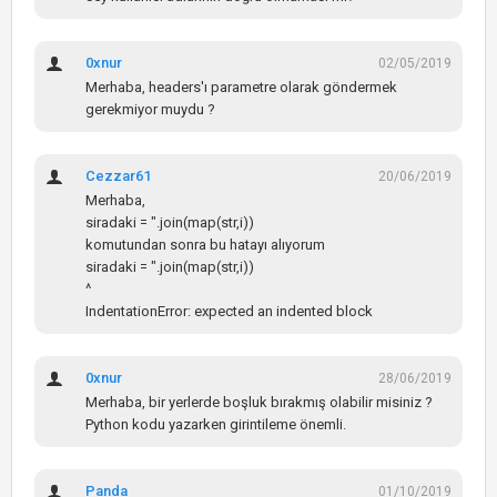
0xnur
02/05/2019
Merhaba, headers'ı parametre olarak göndermek
gerekmiyor muydu ?
Cezzar61
20/06/2019
Merhaba,
siradaki = ".join(map(str,i))
komutundan sonra bu hatayı alıyorum
siradaki = ".join(map(str,i))
^
IndentationError: expected an indented block
0xnur
28/06/2019
Merhaba, bir yerlerde boşluk bırakmış olabilir misiniz ?
Python kodu yazarken girintileme önemli.
Panda
01/10/2019