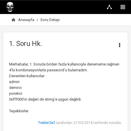
Anasayfa
Soru Detayı
1. Soru Hk.
Merhabalar, 1. Soruda birden fazla kullanıcıyla denememe rağmen
4'lü kombinasyonlarla password'u bulamadım.
Denenilen kullanıcılar:
admin
demirci
yonetici
0xfff000'ın değeri de string'e uygun değildi.
Teşekkürler.
TrebleClef
tarafından 27/03/2018 tarihinde soruldu.