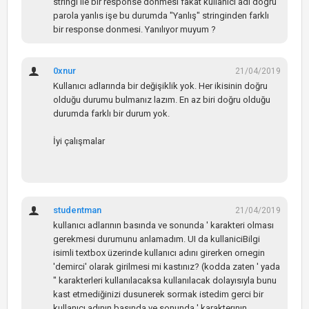
stringi ile bir response donmesi fakat kullanıcı adı dogru
parola yanlıs işe bu durumda "Yanlış" stringinden farklı
bir response donmesi. Yanılıyor muyum ?
0xnur
21/04/2019
Kullanıcı adlarında bir değişiklik yok. Her ikisinin doğru
olduğu durumu bulmanız lazım. En az biri doğru olduğu
durumda farklı bir durum yok.
İyi çalışmalar
studentman
21/04/2019
kullanıcı adlarının basında ve sonunda ' karakteri olması
gerekmesi durumunu anlamadım. UI da kullaniciBilgi
isimli textbox üzerinde kullanıcı adını girerken ornegin
'demirci' olarak girilmesi mi kastınız? (kodda zaten ' yada
" karakterleri kullanılacaksa kullanılacak dolayısıyla bunu
kast etmediğinizi dusunerek sormak istedim gerci bir
kullanıcı adının basında ve sonunda ' karakterının