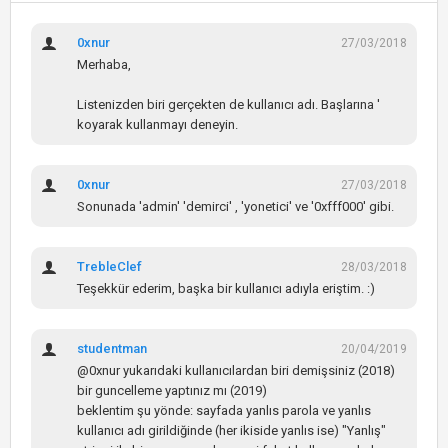
0xnur
27/03/2018
Merhaba,
Listenizden biri gerçekten de kullanıcı adı. Başlarına '
koyarak kullanmayı deneyin.
0xnur
27/03/2018
Sonunada 'admin' 'demirci' , 'yonetici' ve '0xfff000' gibi.
TrebleClef
28/03/2018
Teşekkür ederim, başka bir kullanıcı adıyla eriştim. :)
studentman
20/04/2019
@0xnur yukarıdaki kullanıcılardan biri demişsiniz (2018)
bir guncelleme yaptınız mı (2019)
beklentim şu yönde: sayfada yanlıs parola ve yanlıs
kullanıcı adı girildiğinde (her ikiside yanlıs ise) "Yanlış"