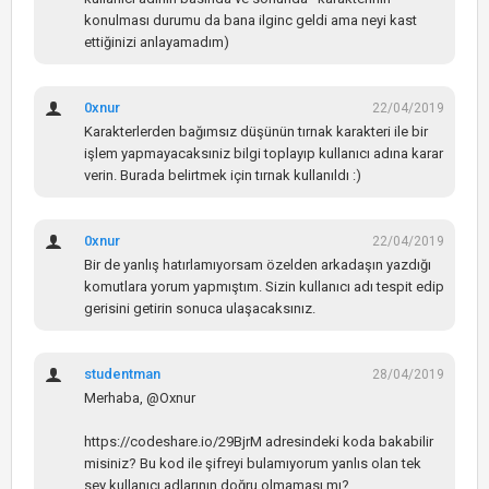
konulması durumu da bana ilginc geldi ama neyi kast
ettiğinizi anlayamadım)
0xnur
22/04/2019
Karakterlerden bağımsız düşünün tırnak karakteri ile bir
işlem yapmayacaksıniz bilgi toplayıp kullanıcı adına karar
verin. Burada belirtmek için tırnak kullanıldı :)
0xnur
22/04/2019
Bir de yanlış hatırlamıyorsam özelden arkadaşın yazdığı
komutlara yorum yapmıştım. Sizin kullanıcı adı tespit edip
gerisini getirin sonuca ulaşacaksınız.
studentman
28/04/2019
Merhaba, @Oxnur
https://codeshare.io/29BjrM adresindeki koda bakabilir
misiniz? Bu kod ile şifreyi bulamıyorum yanlıs olan tek
sey kullanıcı adlarının doğru olmaması mı?