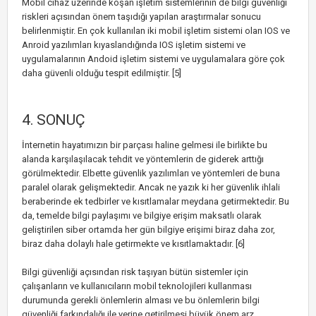
Mobil cihaz üzerinde koşan işletim sistemlerinin de bilgi güvenliği
riskleri açısından önem taşıdığı yapılan araştırmalar sonucu
belirlenmiştir. En çok kullanılan iki mobil işletim sistemi olan IOS ve
Anroid yazılımları kıyaslandığında IOS işletim sistemi ve
uygulamalarının Andoid işletim sistemi ve uygulamalara göre çok
daha güvenli olduğu tespit edilmiştir. [5]
4. SONUÇ
İnternetin hayatımızın bir parçası haline gelmesi ile birlikte bu
alanda karşılaşılacak tehdit ve yöntemlerin de giderek arttığı
görülmektedir. Elbette güvenlik yazılımları ve yöntemleri de buna
paralel olarak gelişmektedir. Ancak ne yazık ki her güvenlik ihlali
beraberinde ek tedbirler ve kısıtlamalar meydana getirmektedir. Bu
da, temelde bilgi paylaşımı ve bilgiye erişim maksatlı olarak
geliştirilen siber ortamda her gün bilgiye erişimi biraz daha zor,
biraz daha dolaylı hale getirmekte ve kısıtlamaktadır. [6]
Bilgi güvenliği açısından risk taşıyan bütün sistemler için
çalışanların ve kullanıcıların mobil teknolojileri kullanması
durumunda gerekli önlemlerin alması ve bu önlemlerin bilgi
güvenliği farkındalığı ile yerine getirilmesi büyük önem arz