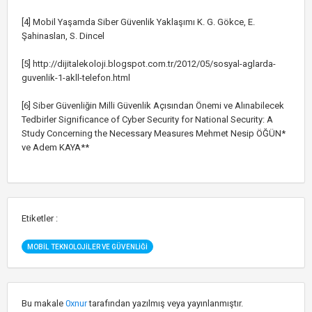
[4] Mobil Yaşamda Siber Güvenlik Yaklaşımı K. G. Gökce, E.
Şahinaslan, S. Dincel
[5] http://dijitalekoloji.blogspot.com.tr/2012/05/sosyal-aglarda-
guvenlik-1-akll-telefon.html
[6] Siber Güvenliğin Milli Güvenlik Açısından Önemi ve Alınabilecek
Tedbirler Significance of Cyber Security for National Security: A
Study Concerning the Necessary Measures Mehmet Nesip ÖĞÜN*
ve Adem KAYA**
Etiketler :
MOBIL TEKNOLOJILER VE GÜVENLIĞI
Bu makale
0xnur
tarafından yazılmış veya yayınlanmıştır.