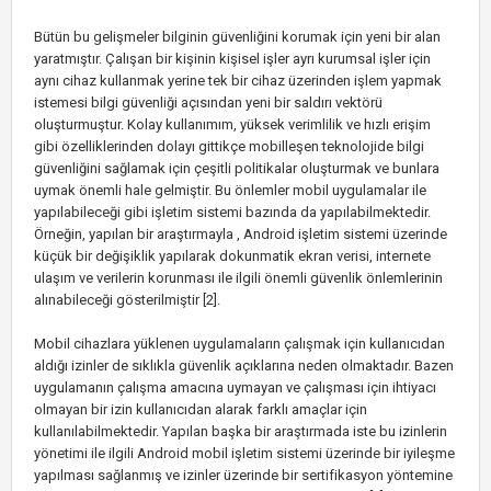
Bütün bu gelişmeler bilginin güvenliğini korumak için yeni bir alan
yaratmıştır. Çalışan bir kişinin kişisel işler ayrı kurumsal işler için
aynı cihaz kullanmak yerine tek bir cihaz üzerinden işlem yapmak
istemesi bilgi güvenliği açısından yeni bir saldırı vektörü
oluşturmuştur. Kolay kullanımım, yüksek verimlilik ve hızlı erişim
gibi özelliklerinden dolayı gittikçe mobilleşen teknolojide bilgi
güvenliğini sağlamak için çeşitli politikalar oluşturmak ve bunlara
uymak önemli hale gelmiştir. Bu önlemler mobil uygulamalar ile
yapılabileceği gibi işletim sistemi bazında da yapılabilmektedir.
Örneğin, yapılan bir araştırmayla , Android işletim sistemi üzerinde
küçük bir değişiklik yapılarak dokunmatik ekran verisi, internete
ulaşım ve verilerin korunması ile ilgili önemli güvenlik önlemlerinin
alınabileceği gösterilmiştir [2].
Mobil cihazlara yüklenen uygulamaların çalışmak için kullanıcıdan
aldığı izinler de sıklıkla güvenlik açıklarına neden olmaktadır. Bazen
uygulamanın çalışma amacına uymayan ve çalışması için ihtiyacı
olmayan bir izin kullanıcıdan alarak farklı amaçlar için
kullanılabilmektedir. Yapılan başka bir araştırmada iste bu izinlerin
yönetimi ile ilgili Android mobil işletim sistemi üzerinde bir iyileşme
yapılması sağlanmış ve izinler üzerinde bir sertifikasyon yöntemine