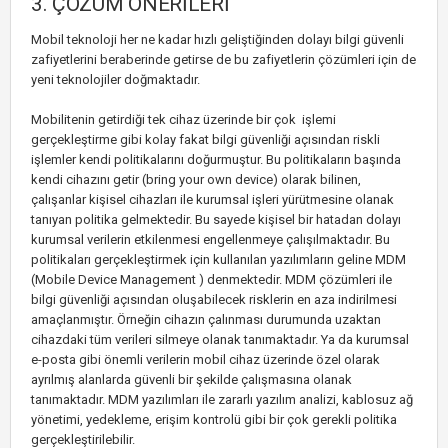
3. ÇÖZÜM ÖNERİLERİ
Mobil teknoloji her ne kadar hızlı geliştiğinden dolayı bilgi güvenli
zafiyetlerini beraberinde getirse de bu zafiyetlerin çözümleri için de
yeni teknolojiler doğmaktadır.
Mobilitenin getirdiği tek cihaz üzerinde bir çok işlemi
gerçekleştirme gibi kolay fakat bilgi güvenliği açısından riskli
işlemler kendi politikalarını doğurmuştur. Bu politikaların başında
kendi cihazını getir (bring your own device) olarak bilinen,
çalışanlar kişisel cihazları ile kurumsal işleri yürütmesine olanak
tanıyan politika gelmektedir. Bu sayede kişisel bir hatadan dolayı
kurumsal verilerin etkilenmesi engellenmeye çalışılmaktadır. Bu
politikaları gerçekleştirmek için kullanılan yazılımların geline MDM
(Mobile Device Management ) denmektedir. MDM çözümleri ile
bilgi güvenliği açısından oluşabilecek risklerin en aza indirilmesi
amaçlanmıştır. Örneğin cihazın çalınması durumunda uzaktan
cihazdaki tüm verileri silmeye olanak tanımaktadır. Ya da kurumsal
e-posta gibi önemli verilerin mobil cihaz üzerinde özel olarak
ayrılmış alanlarda güvenli bir şekilde çalışmasına olanak
tanımaktadır. MDM yazılımları ile zararlı yazılım analizi, kablosuz ağ
yönetimi, yedekleme, erişim kontrolü gibi bir çok gerekli politika
gerçekleştirilebilir.