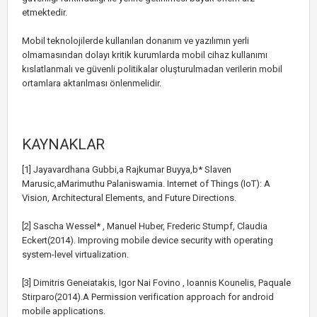
etmektedir.
Mobil teknolojilerde kullanılan donanım ve yazılımın yerli
olmamasından dolayı kritik kurumlarda mobil cihaz kullanımı
kıslatlanmalı ve güvenli politikalar oluşturulmadan verilerin mobil
ortamlara aktarılması önlenmelidir.
KAYNAKLAR
[1] Jayavardhana Gubbi,a Rajkumar Buyya,b* Slaven
Marusic,aMarimuthu Palaniswamia. Internet of Things (IoT): A
Vision, Architectural Elements, and Future Directions.
[2] Sascha Wessel* , Manuel Huber, Frederic Stumpf, Claudia
Eckert(2014). Improving mobile device security with operating
system-level virtualization.
[3] Dimitris Geneiatakis, Igor Nai Fovino , Ioannis Kounelis, Paquale
Stirparo(2014).A Permission verification approach for android
mobile applications.