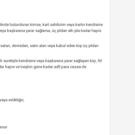
 elinde bulunduran kimse, kart sahibinin veya kartın kendisine
eya başkasına yarar sağlarsa, üç yıldan altı yıla kadar hapis
, satan, devreden, satın alan veya kabul eden kişi üç yıldan
k suretiyle kendisine veya başkasına yarar sağlayan kişi, fiil
dar hapis ve beşbin güne kadar adlî para cezası ile
eya evlâtlığın,
nunun