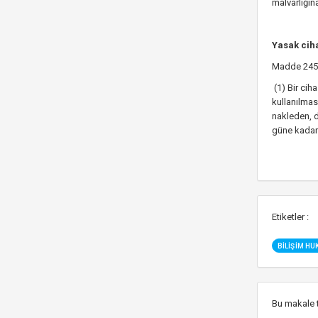
malvarlığın
Yasak cih
Madde 245/
(1) Bir cih
kullanılmas
nakleden, d
güne kadar a
Etiketler :
BILIŞIM HU
Bu makale