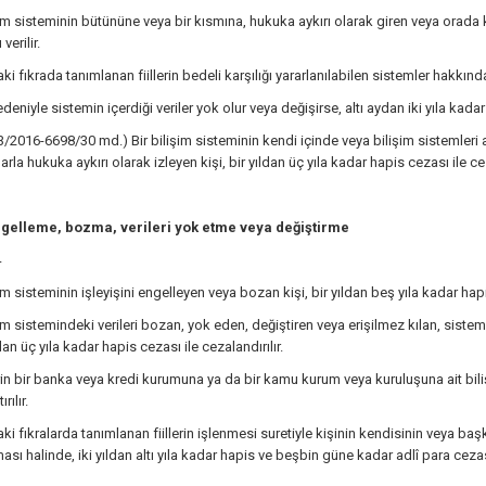
işim sisteminin bütününe veya bir kısmına, hukuka aykırı olarak giren veya orad
verilir.
ki fıkrada tanımlanan fiillerin bedeli karşılığı yararlanılabilen sistemler hakkınd
nedeniyle sistemin içerdiği veriler yok olur veya değişirse, altı aydan iki yıla ka
/3/2016-6698/30 md.) Bir bilişim sisteminin kendi içinde veya bilişim sistemleri 
arla hukuka aykırı olarak izleyen kişi, bir yıldan üç yıla kadar hapis cezası ile cez
ngelleme, bozma, verileri yok etme veya değiştirme
4
şim sisteminin işleyişini engelleyen veya bozan kişi, bir yıldan beş yıla kadar hapi
şim sistemindeki verileri bozan, yok eden, değiştiren veya erişilmez kılan, sistem
ydan üç yıla kadar hapis cezası ile cezalandırılır.
lerin bir banka veya kredi kurumuna ya da bir kamu kurum veya kuruluşuna ait bil
rılır.
aki fıkralarda tanımlanan fiillerin işlenmesi suretiyle kişinin kendisinin veya ba
sı halinde, iki yıldan altı yıla kadar hapis ve beşbin güne kadar adlî para cez