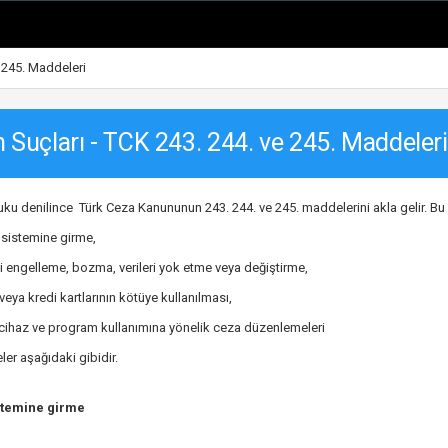
e 245. Maddeleri
m Suçları - TCK 243. 244. ve 245. Maddeleri
uku denilince Türk Ceza Kanununun 243. 244. ve 245. maddelerini akla gelir. B
m sistemine girme,
i engelleme, bozma, verileri yok etme veya değiştirme,
eya kredi kartlarının kötüye kullanılması,
cihaz ve program kullanımına yönelik ceza düzenlemeleri
r aşağıdaki gibidir.
istemine girme
3