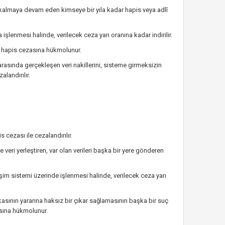
a kalmaya devam eden kimseye bir yıla kadar hapis veya adlî
a işlenmesi halinde, verilecek ceza yarı oranına kadar indirilir.
dar hapis cezasına hükmolunur.
arasında gerçekleşen veri nakillerini, sisteme girmeksizin
alandırılır.
s cezası ile cezalandırılır.
e veri yerleştiren, var olan verileri başka bir yere gönderen
işim sistemi üzerinde işlenmesi halinde, verilecek ceza yarı
şkasının yararına haksız bir çıkar sağlamasının başka bir suç
asına hükmolunur.