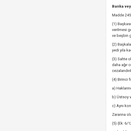
Banka veya
Madde 245 
(1) Başkası
verilmesi g
ve beşbin g
(2) Başkala
yedi yıla k
(3) Sahte o
daha ağır c
cezalandırılı
(4) Birinci 
a) Haklarınd
b) Üstsoy v
c) Aynı kon
Zararına ol
(5) (Ek: 6/