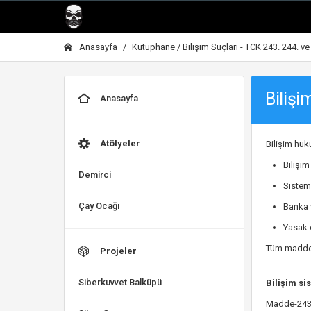
Anasayfa
Kütüphane / Bilişim Suçları - TCK 243. 244. v
Bilişi
Anasayfa
Atölyeler
Bilişim huk
Bilişi
Demirci
Sistem
Çay Ocağı
Banka v
Yasak 
Tüm maddele
Projeler
Siberkuvvet Balküpü
Bilişim s
Madde-24