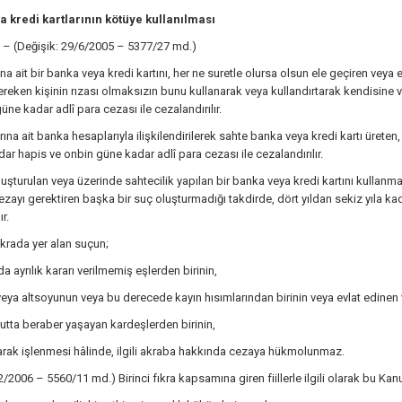
 kredi kartlarının kötüye kullanılması
– (Değişik: 29/6/2005 – 5377/27 md.)
na ait bir banka veya kredi kartını, her ne suretle olursa olsun ele geçiren veya
ereken kişinin rızası olmaksızın bunu kullanarak veya kullandırtarak kendisine v
üne kadar adlî para cezası ile cezalandırılır.
rına ait banka hesaplarıyla ilişkilendirilerek sahte banka veya kredi kartı üreten
adar hapis ve onbin güne kadar adlî para cezası ile cezalandırılır.
luşturulan veya üzerinde sahtecilik yapılan bir banka veya kredi kartını kullanma
ezayı gerektiren başka bir suç oluşturmadığı takdirde, dört yıldan sekiz yıla ka
r.
fıkrada yer alan suçun;
a ayrılık kararı verilmemiş eşlerden birinin,
eya altsoyunun veya bu derecede kayın hısımlarından birinin veya evlat edinen v
utta beraber yaşayan kardeşlerden birinin,
arak işlenmesi hâlinde, ilgili akraba hakkında cezaya hükmolunmaz.
12/2006 – 5560/11 md.) Birinci fıkra kapsamına giren fiillerle ilgili olarak bu Ka