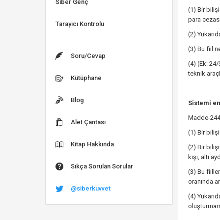
Siber Genç
(1) Bir bil
para cezası 
Tarayıcı Kontrolu
(2) Yukarıda
(3) Bu fiil 
Soru/Cevap
(4) (Ek: 24
teknik araçl
Kütüphane
Blog
S
istemi e
Madde-24
Alet Çantası
(1) Bir bili
Kitap Hakkında
(2) Bir bili
kişi, altı a
Sıkça Sorulan Sorular
(3) Bu fiil
oranında artı
@siberkuvvet
(4) Yukarıd
oluşturmama