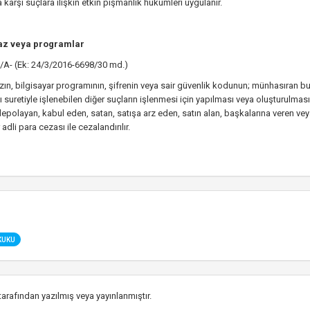
a karşı suçlara ilişkin etkin pişmanlık hükümleri uygulanır.
az veya programlar
A- (Ek: 24/3/2016-6698/30 md.)
azın, bilgisayar programının, şifrenin veya sair güvenlik kodunun; münhasıran bu
ı suretiyle işlenebilen diğer suçların işlenmesi için yapılması veya oluşturulma
epolayan, kabul eden, satan, satışa arz eden, satın alan, başkalarına veren veya
dli para cezası ile cezalandırılır.
KUKU
tarafından yazılmış veya yayınlanmıştır.